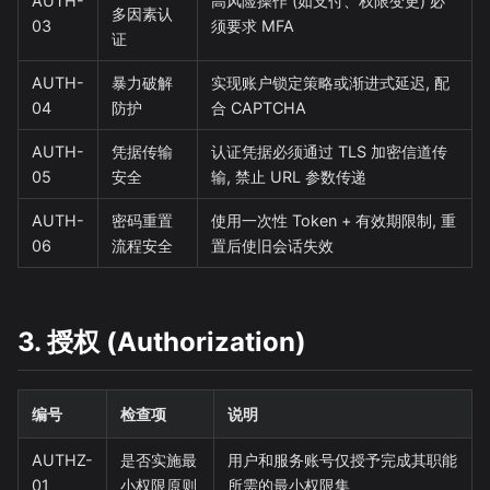
AUTH-
高风险操作 (如支付、权限变更) 必
多因素认
03
须要求 MFA
证
AUTH-
暴力破解
实现账户锁定策略或渐进式延迟, 配
04
防护
合 CAPTCHA
AUTH-
凭据传输
认证凭据必须通过 TLS 加密信道传
05
安全
输, 禁止 URL 参数传递
AUTH-
密码重置
使用一次性 Token + 有效期限制, 重
06
流程安全
置后使旧会话失效
3. 授权 (Authorization)
编号
检查项
说明
AUTHZ-
是否实施最
用户和服务账号仅授予完成其职能
01
小权限原则
所需的最小权限集