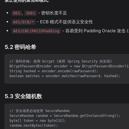
禁止使用的算法和模式:
,
- 密钥长度不足
DES
3DES
- ECB 模式不提供语义安全性
AES/ECB/*
- 容易受到 Padding Oracle 攻
AES/CBC/PKCS5Padding
5.2 密码哈希
// 密码存储: 使用 bcrypt (推荐 Spring Security 的实现)

BCryptPasswordEncoder encoder = new BCryptPasswordEncoder(12
String hashed = encoder.encode(rawPassword);

boolean matches = encoder.matches(rawPassword, hashed);
5.3 安全随机数
// 安全场景必须使用 SecureRandom

SecureRandom random = SecureRandom.getInstanceStrong();

byte[] token = new byte[32];

random.nextBytes(token);
