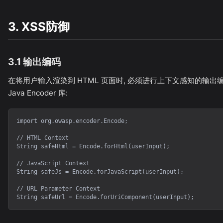
3. XSS防御
3.1 输出编码
在将用户输入渲染到 HTML 页面时, 必须进行上下文感知的输出编
Java Encoder 库:
import org.owasp.encoder.Encode;

// HTML Context

String safeHtml = Encode.forHtml(userInput);

// JavaScript Context

String safeJs = Encode.forJavaScript(userInput);

// URL Parameter Context

String safeUrl = Encode.forUriComponent(userInput);