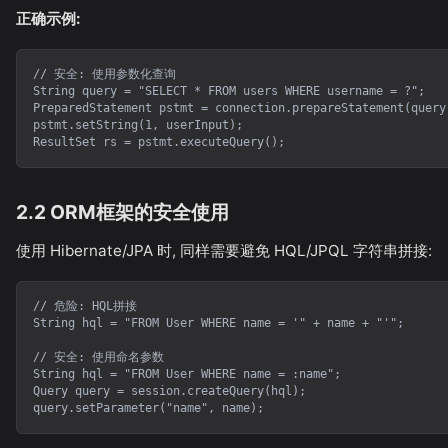
正确示例:
// 安全: 使用参数化查询

String query = "SELECT * FROM users WHERE username = ?";

PreparedStatement pstmt = connection.prepareStatement(query)
pstmt.setString(1, userInput);

ResultSet rs = pstmt.executeQuery();
2.2 ORM框架的安全使用
使用 Hibernate/JPA 时, 同样需要避免 HQL/JPQL 字符串拼接:
// 危险: HQL拼接

String hql = "FROM User WHERE name = '" + name + "'";

// 安全: 使用命名参数

String hql = "FROM User WHERE name = :name";

Query query = session.createQuery(hql);

query.setParameter("name", name);