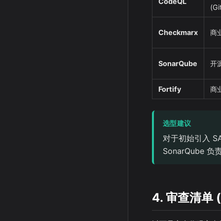
CodeQL
(Gi
Checkmarx
商
SonarQube
开
Fortify
商
选型建议
对于初始引入 SAS
SonarQub
4. 审查清单 (R