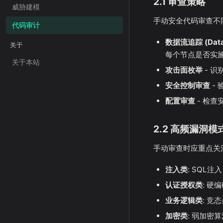
2.1 审查策略
威胁建模
手动安全代码审查不
代码审计
数据流追踪 (Data 
关于
每个节点是否实
关于本站
攻击面枚举
- 识
安全控制审查
-
配置审查
- 检查安
2.2 高频漏洞模
手动审查时应重点关
注入类
: SQL注
认证授权类
: 硬
业务逻辑类
: 竞
加密类
: 弱加密